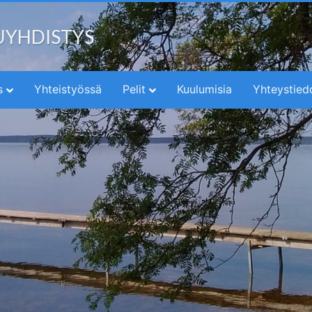
UYHDISTYS
s
Yhteistyössä
Pelit
Kuulumisia
Yhteystied