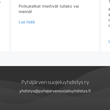
e
Potkukelkat miettivät tullako vai
mennä!
about Potkukelkkojen tilannetta
Lue lisää
2026
Pyhäjärven suojeluyhdistys ry
yhdistys@pyhajarvensuojeluyhdistys.fi