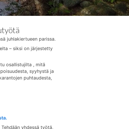
utyötä
ä juhlakiertueen parissa.
lta – siksi on järjestetty
 osallistujilta , mitä
lpoisuudesta, syyhystä ja
ekkarantojen puhtaudesta,
sta.
. Tehdään yhdessä työtä,