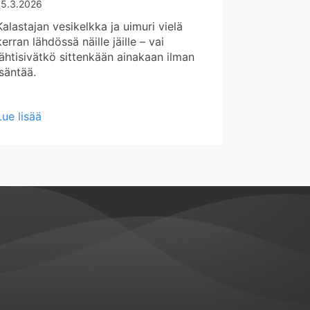
15.3.2026
Kalastajan vesikelkka ja uimuri vielä
kerran lähdössä näille jäille – vai
lähtisivätkö sittenkään ainakaan ilman
isäntää.
about Vieläkö jäille
Lue lisää