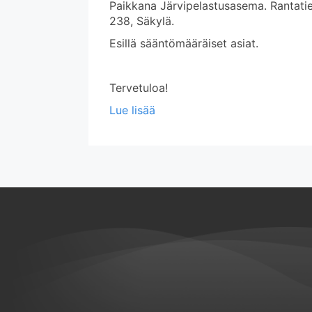
Paikkana Järvipelastusasema. Rantati
238, Säkylä.
Esillä sääntömääräiset asiat.
Tervetuloa!
about Vuosikokous ma 15.6.
Lue lisää