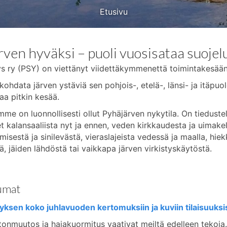
Etusivu
ven hyväksi – puoli vuosisataa suojel
s ry (PSY) on viettänyt viidettäkymmenettä toimintakesääns
hdata järven ystäviä sen pohjois-, etelä-, länsi- ja itäpuole
aa pitkin kesää.
e on luonnollisesti ollut Pyhäjärven nykytila. On tiedusteltu
t kalansaaliista nyt ja ennen, veden kirkkaudesta ja uimake
isestä ja sinilevästä, vieraslajeista vedessä ja maalla, hi
, jäiden lähdöstä tai vaikkapa järven virkistyskäytöstä.
umat
yksen koko juhlavuoden kertomuksiin ja kuviin tilaisuuksi
tonmuutos ja hajakuormitus vaativat meiltä edelleen tekoja