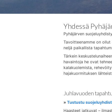
Yhdessä Pyhäjär
Pyhäjärven suojeluyhdisty
Tavoitteenamme on ollut ko
neljä paikallista tapahtum
Tärkein keskustelunaiheemm
havaintoja he ovat tehnee
kalakuolemista, rehevöitym
hajakuormituksen lähteistä
Juhlavuoden tapaht
»
Tustustu suojeluyhdist
Haasteet jatkuvat – ilmas